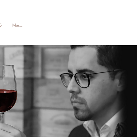
S
Más...