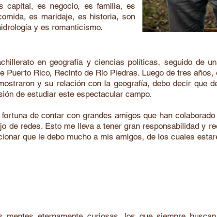
capital, es negocio, es familia, es
comida, es maridaje, es historia, son
 hidrología y es romanticismo.
chillerato en geografía y ciencias políticas, seguido de u
e Puerto Rico, Recinto de Río Piedras. Luego de tres años, 
ostraron y su relación con la geografía, debo decir que 
isión de estudiar este espectacular campo.
a fortuna de contar con grandes amigos que han colaborado 
o de redes. Esto me lleva a tener gran responsabilidad y re
cionar que le debo mucho a mis amigos, de los cuales estar
o es una bebida maravillosa, que hoy me ll
y servirle a ustedes.
as mentes eternamente curiosas, los que siempre buscan