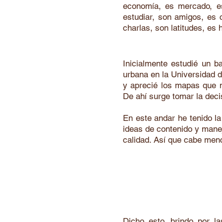
economía, es mercado, es 
estudiar, son amigos, es 
charlas, son latitudes, es
Inicialmente estudié un ba
urbana en la Universidad d
y aprecié los mapas que m
De ahí surge tomar la dec
En este andar he tenido l
ideas de contenido y manej
calidad. Así que cabe men
Sin duda el vin
Dicho esto, brindo por l