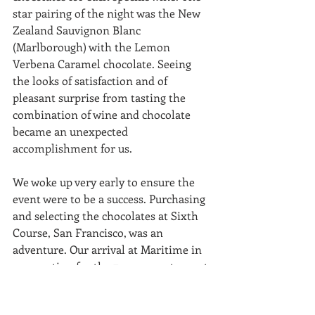
star pairing of the night was the New 
Zealand Sauvignon Blanc 
(Marlborough) with the Lemon 
Verbena Caramel chocolate. Seeing 
the looks of satisfaction and of 
pleasant surprise from tasting the 
combination of wine and chocolate 
became an unexpected 
accomplishment for us.
We woke up very early to ensure the 
event were to be a success. Purchasing 
and selecting the chocolates at Sixth 
Course, San Francisco, was an 
adventure. Our arrival at Maritime in 
preparation for the 7 p.m. event was at 
5 p.m. The event went off on time 
without a hitch and ended past 