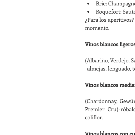
Brie: Champagn
Roquefort: Saut
¿Para los aperitivos
momento.
Vinos blancos ligeros
(Albariño, Verdejo, S
-almejas, lenguado, t
Vinos blancos media
(Chardonnay, Gewürz
Premier Cru)-róbalo
coliflor.
Vinos blancos con c