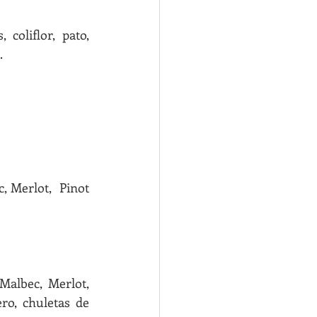
oliflor, pato, 
.
, Merlot,  Pinot 
albec, Merlot, 
ro, chuletas de 