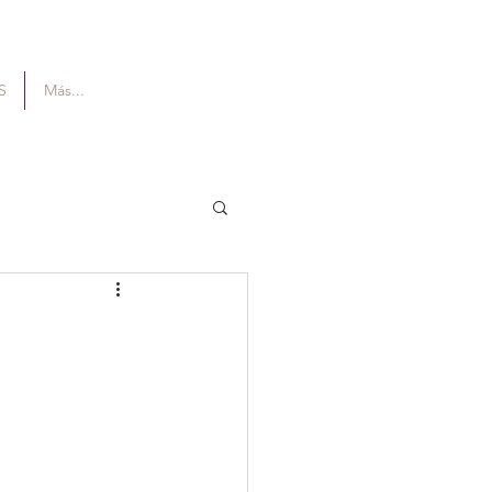
S
Más...