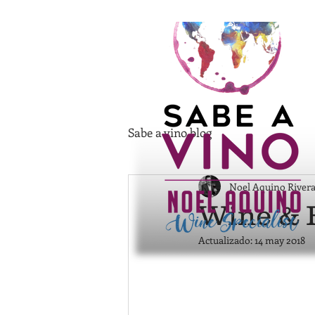
Sabe a vino blog
Noel Aquino River
Wine & 
Actualizado:
14 may 2018