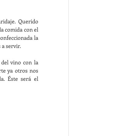
idaje. Querido 
la comida con el 
onfeccionada la 
 a servir.
el vino con la 
te ya otros nos 
 Éste será el 