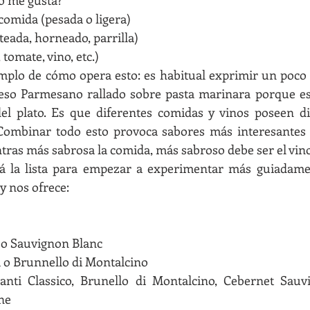
no me gusta?
 comida (pesada o ligera)
teada, horneado, parrilla)
tomate, vino, etc.)
mplo de cómo opera esto: es habitual exprimir un poco 
eso Parmesano rallado sobre pasta marinara porque es
del plato. Es que diferentes comidas y vinos poseen di
 Combinar todo esto provoca sabores más interesantes 
ntras más sabrosa la comida, más sabroso debe ser el vin
tá la lista para empezar a experimentar más guiadame
y nos ofrece:
 o Sauvignon Blanc
 o Brunnello di Montalcino
nti Classico, Brunello di Montalcino, Cebernet Sauvi
ne