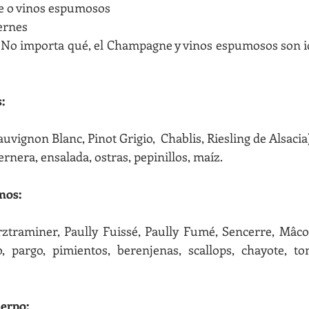
e o vinos espumosos
ernes
? No importa qué, el Champagne y vinos espumosos son i
:
auvignon Blanc, Pinot Grigio,  Chablis, Riesling de Alsacia
ernera, ensalada, ostras, pepinillos, maíz.
nos:
traminer, Paully Fuissé, Paully Fumé, Sencerre, Mâcon,
, pargo, pimientos, berenjenas, scallops, chayote, tom
uerpo: