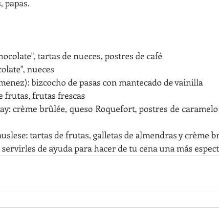
, papas. 
hocolate", tartas de nueces, postres de café
colate", nueces
imenez): bizcocho de pasas con mantecado de vainilla
 frutas, frutas frescas
y: crème brûlée, queso Roquefort, postres de caramelo y
uslese: tartas de frutas, galletas de almendras y crème b
servirles de ayuda para hacer de tu cena una más espect