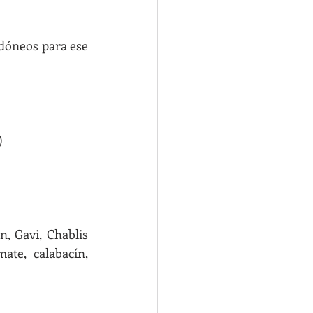
dóneos para ese 
)
 Gavi, Chablis 
ate, calabacín, 