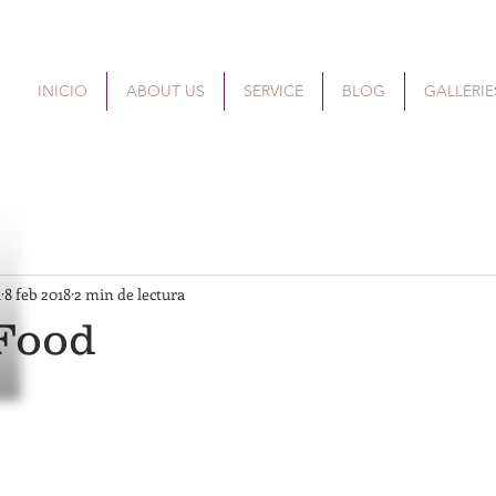
INICIO
ABOUT US
SERVICE
BLOG
GALLERIE
a
8 feb 2018
2 min de lectura
Food