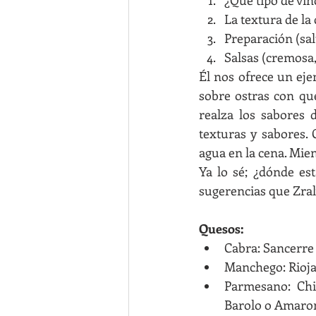
¿Qué tipo de vi
La textura de la
Preparación (sal
Salsas (cremosa, 
Él nos ofrece un eje
sobre ostras con qu
realza los sabores 
texturas y sabores.
agua en la cena. Mie
Ya lo sé; ¿dónde es
sugerencias que Zral
Quesos:
Cabra: Sancerre
Manchego: Rioja
Parmesano: Chia
Barolo o Amaro