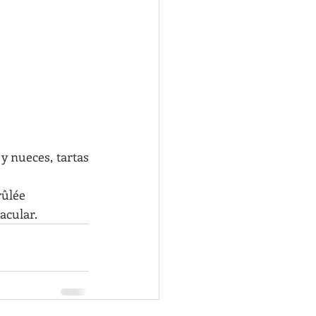
 nueces, tartas 
rûlée
acular.