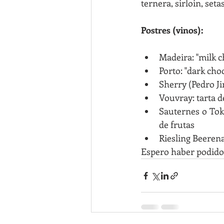
ternera, sirloin, setas
Postres (vinos):
Madeira: "milk c
Porto: "dark cho
Sherry (Pedro J
Vouvray: tarta de
Sauternes o Toka
de frutas
Riesling Beerena
Espero haber podido 